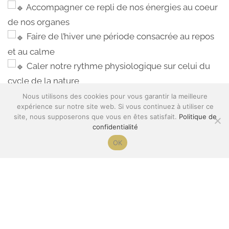
 Accompagner ce repli de nos énergies au coeur 
de nos organes
 Faire de l’hiver une période consacrée au repos 
et au calme
 Caler notre rythme physiologique sur celui du 
cycle de la nature
 Booster notre système immunitaire en stimulant 
Nous utilisons des cookies pour vous garantir la meilleure
expérience sur notre site web. Si vous continuez à utiliser ce
les organes fragilisés en cette saison
site, nous supposerons que vous en êtes satisfait.
Politique de
 Profiter de temps d’introspection pour entamer 
confidentialité
la nouvelle année
OK
Lieu :
 Salle de la Boivre au 2 grand rue 86470 Boivre-
La-Vallée
Tarif : 
65 €
+ 10 € pour ceux et celles qui ne sont pas encore 