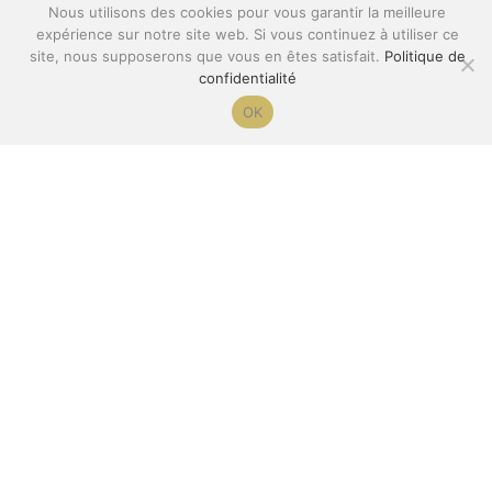
s’engager dans un programme MBSR, et favoriser une 
Nous utilisons des cookies pour vous garantir la meilleure
meilleure qualité de vie, à la fois professionnelle et 
expérience sur notre site web. Si vous continuez à utiliser ce
personnelle.
site, nous supposerons que vous en êtes satisfait.
Politique de
confidentialité
Plus d'informations
 ici 
OK
Divers