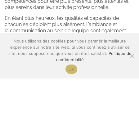
compétences pour être plus présents, plus attentifs et 
plus sereins dans leur activité professionnelle.
En étant plus heureux, les qualités et capacités de 
chacun se déploient plus aisément. L’ambiance et 
la communication au sein de l’équipe sont également 
améliorées.
Nous utilisons des cookies pour vous garantir la meilleure
expérience sur notre site web. Si vous continuez à utiliser ce
Différentes techniques utilisées
site, nous supposerons que vous en êtes satisfait.
Politique de
La Respiration
confidentialité
Le Yoga en pleine conscience
OK
Le Scan corporel : travail sur le corps et les 
sensations
La Méditation : augmenter la conscience des 
pensées et des émotions
La Marche contemplative
>>
 N'hésitez pas à 
me contacter
 pour plus 
d'informations sur le programme de formation 
professionnelle, les ateliers découvertes, les 
formations en prévention santé et les 