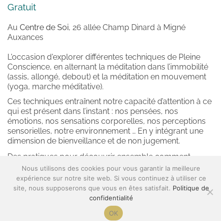
Gratuit
Au 
Centre de Soi
, 26 allée Champ Dinard à Migné 
Auxances
L'occasion d'explorer différentes techniques de Pleine 
Conscience, en alternant la méditation dans l’immobilité 
(assis, allongé, debout) et la méditation en mouvement 
(yoga, marche méditative).
Ces techniques entraînent notre capacité d’attention à ce 
qui est présent dans l’instant : nos pensées, nos 
émotions, nos sensations corporelles, nos perceptions 
sensorielles, notre environnement … En y intégrant une 
dimension de bienveillance et de non jugement.
Des pratiques pour découvrir ensemble comment 
réguler le stress, apaiser les émotions, favoriser notre 
Nous utilisons des cookies pour vous garantir la meilleure
attention et améliorer nos communications au quotidien.
expérience sur notre site web. Si vous continuez à utiliser ce
site, nous supposerons que vous en êtes satisfait.
Politique de
Atelier limité à 10 places ! 
confidentialité
Inscriptions au 0667579157 ou en cliquant 
ici
OK
A très bientôt !