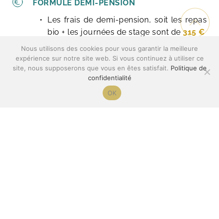
FORMULE DEMI-PENSION
Les frais de demi-pension, soit les repas 
bio + les journées de stage sont de 
315 €
Nous contacter pour une formule demi-
Nous utilisons des cookies pour vous garantir la meilleure
expérience sur notre site web. Si vous continuez à utiliser ce
pension
site, nous supposerons que vous en êtes satisfait.
Politique de
confidentialité
INSCRIPTION
OK
Il est conseillé de réserver tôt.​ 
Seulement 12 
places
 sont disponibles. Un acompte de 
150€
 est à régler au moment de l'inscription 
pour réserver votre place. 
Le solde est à verser en totalité 
au + tard le 
15/12/2016
JE RÉSERVE MA PLACE