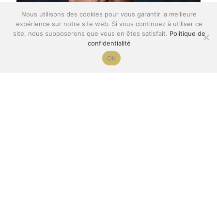
Nous utilisons des cookies pour vous garantir la meilleure
expérience sur notre site web. Si vous continuez à utiliser ce
site, nous supposerons que vous en êtes satisfait.
Politique de
confidentialité
OK
Les effets de la Pleine conscience
MBSR Poitiers
Je vous partage les mots grand Maître Zen Thich Nhat
Hanh, poète et militant pour la paix...
Continuer la lecture